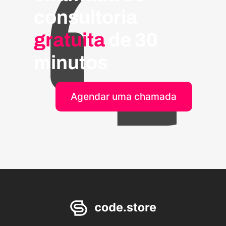
consultoria
gratuita
de 30
minutos
Agendar uma chamada