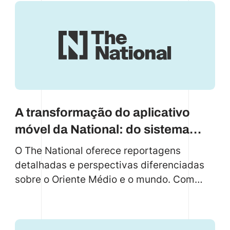
A transformação do aplicativo
móvel da National: do sistema
legado à solução moderna
O The National oferece reportagens
baseada em Flutter
detalhadas e perspectivas diferenciadas
sobre o Oriente Médio e o mundo. Com
foco em análises perspicazes, narrativas
convincentes e pontos de vista
diversificados, o The National é uma fonte