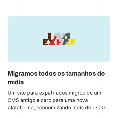
um lançamento rápido. Eles precisavam de
uma base tecnológica segura e
escalonável para lidar com vendas on-line
e reclamações. A code.store entrou em
cena, arquitetando a plataforma de pouco
código da Owen com tecnologias
modernas (Node.js, React.js, Typescript) e
auxiliando no recrutamento da equipe de
TI. O resultado? Um lançamento perfeito,
clientes satisfeitos e a Owen posicionada
Migramos todos os tamanhos de
para o sucesso futuro.
mídia
Um site para expatriados migrou de um
CMS antigo e caro para uma nova
plataforma, economizando mais de 17.000
euros por mês com melhores recursos e