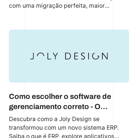
com uma migração perfeita, maior
eficiência e resultados reais de negócios
Como escolher o software de
gerenciamento correto - O
exemplo da Joly Design
Descubra como a Joly Design se
transformou com um novo sistema ERP.
Saiba o que é ERP, explore aplicativos