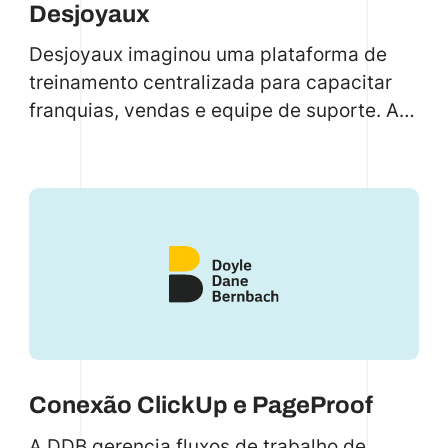
Desjoyaux
Desjoyaux imaginou uma plataforma de
treinamento centralizada para capacitar
franquias, vendas e equipe de suporte. A
Code.store criou um Sistema de
Gerenciamento de Aprendizagem (LMS)
personalizado usando Node.js e React.js
que se integra ao Salesforce. Esse LMS
oferece treinamento abrangente com
multimídia, gerenciamento de usuários e
funcionalidades de feedback.
Conexão ClickUp e PageProof
A DDB gerencia fluxos de trabalho de