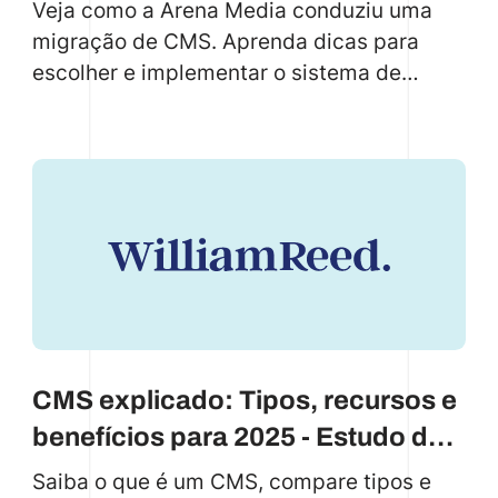
novo sistema de gerenciamento
Veja como a Arena Media conduziu uma
de conteúdo
migração de CMS. Aprenda dicas para
escolher e implementar o sistema de
gerenciamento de conteúdo certo para
suas necessidades.
CMS explicado: Tipos, recursos e
benefícios para 2025 - Estudo de
caso da William Reed
Saiba o que é um CMS, compare tipos e