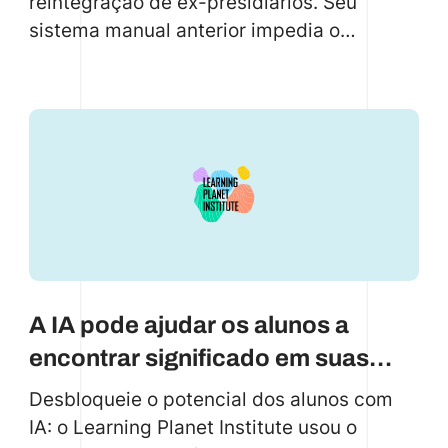
reintegração de ex-presidiários. Seu
sistema manual anterior impedia o
progresso. Uma solução WeWeb e Xano
personalizada da code.store simplifica os
fluxos de trabalho: rastreia a presença,
personaliza o suporte, facilita o
agendamento com lembretes e gera
insights orientados por dados para
melhorar as taxas de sucesso da
reintegração.
A IA pode ajudar os alunos a
encontrar significado em suas
vidas
Desbloqueie o potencial dos alunos com
IA: o Learning Planet Institute usou o