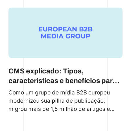
uma combinação inteligente de WeWeb,
Keycloak e GraphQL para gerenciar 20.000
perfis de usuários
CMS explicado: Tipos,
características e benefícios para
2026
Como um grupo de mídia B2B europeu
modernizou sua pilha de publicação,
migrou mais de 1,5 milhão de artigos e
adotou o Arc XP e o Directus sem tempo
de inatividade.