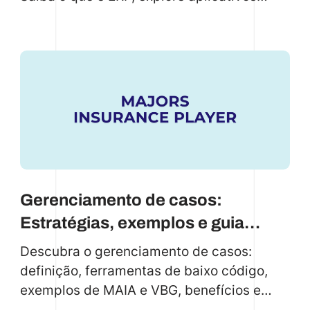
reais de ERP e veja como a eficiência
aumentou em 40%.
Gerenciamento de casos:
Estratégias, exemplos e guia
prático 2025
Descubra o gerenciamento de casos:
definição, ferramentas de baixo código,
exemplos de MAIA e VBG, benefícios e
perguntas frequentes