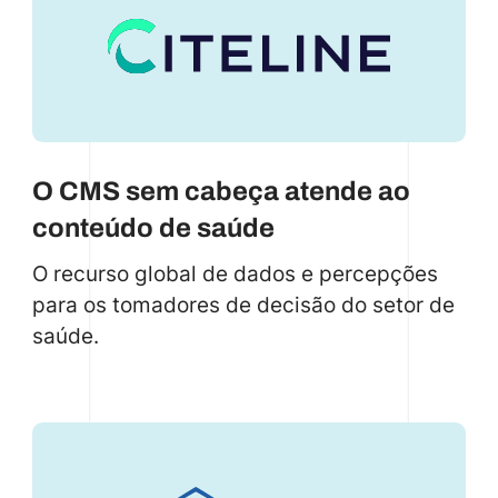
oferece rastreamento de pontos em tempo
real, gerenciamento de contas e uma
experiência de usuário tranquila,
resultando em um lançamento bem-
sucedido em ambas as lojas de aplicativos
e uma alta classificação (4,6 estrelas na
O CMS sem cabeça atende ao
Apple Store). Esse projeto destaca a
conteúdo de saúde
experiência da Code.store no
desenvolvimento entre plataformas e a
O recurso global de dados e percepções
colaboração com as principais instituições
para os tomadores de decisão do setor de
financeiras.
saúde.