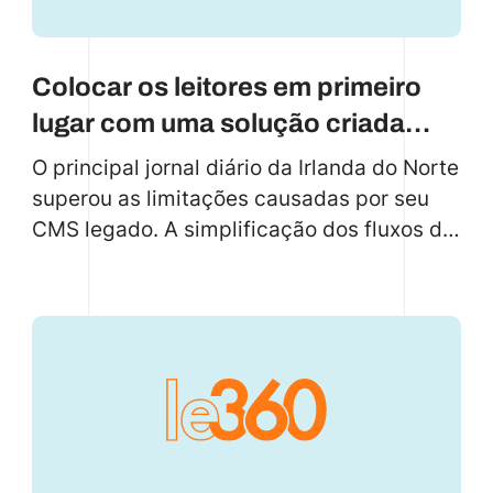
Colocar os leitores em primeiro
lugar com uma solução criada
especificamente para isso
O principal jornal diário da Irlanda do Norte
superou as limitações causadas por seu
CMS legado. A simplificação dos fluxos de
trabalho possibilitou a criação de
conteúdo, e as atualizações automáticas
permitiram que eles priorizassem o
envolvimento dos leitores e introduzissem
novos recursos sem problemas, o que
acabou impulsionando o crescimento das
assinaturas.