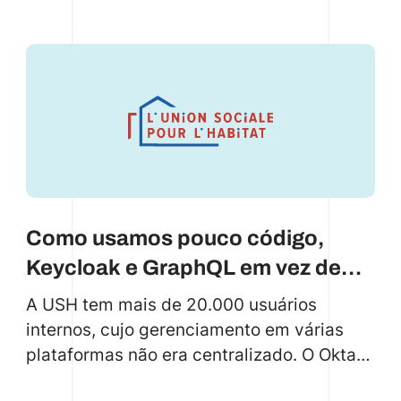
Como usamos pouco código,
Keycloak e GraphQL em vez de
Okta
A USH tem mais de 20.000 usuários
internos, cujo gerenciamento em várias
plataformas não era centralizado. O Okta
seria muito caro. Descubra como usamos