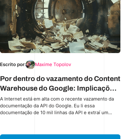
Escrito por:
Maxime Topolov
Por dentro do vazamento do Content
Warehouse do Google: Implicações
para SEO, editores e o futuro da
A Internet está em alta com o recente vazamento da
documentação da API do Google. Eu li essa
pesquisa
documentação de 10 mil linhas da API e extraí um
conjunto de insights para editores e criadores de
conteúdo.