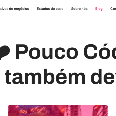
ativos de negócios
Estudos de caso
Sobre nós
Blog
Con
️ Pouco Có
 também de