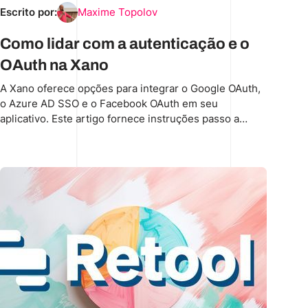
Escrito por:
Maxime Topolov
Como lidar com a autenticação e o
OAuth na Xano
A Xano oferece opções para integrar o Google OAuth,
o Azure AD SSO e o Facebook OAuth em seu
aplicativo. Este artigo fornece instruções passo a
passo para configurar credenciais, instalar extensões
e gerenciar solicitações de autorização. Ele também
aborda dicas gerais para lidar com várias contas
sociais e armazenar tokens de acesso com segurança.