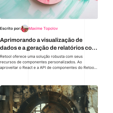
Escrito por:
Maxime Topolov
Aprimorando a visualização de
dados e a geração de relatórios com
os componentes personalizados do
Retool oferece uma solução robusta com seus
recursos de componentes personalizados. Ao
Retool
aproveitar o React e a API de componentes do Retool,
você pode criar componentes reutilizáveis e
personalizados que se integram perfeitamente às
suas fontes de dados.