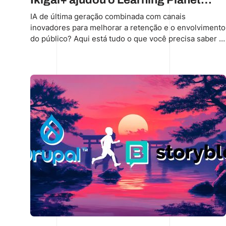
Institute a alcançar e orientar os
IA de última geração combinada com canais
inovadores para melhorar a retenção e o envolvimento
jovens.
do público? Aqui está tudo o que você precisa saber e
muito mais.