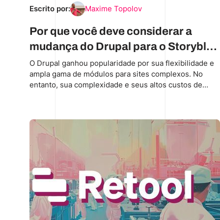
Escrito por:
Maxime Topolov
Por que você deve considerar a
mudança do Drupal para o Storyblok
em 2024 e como você pode fazer a
O Drupal ganhou popularidade por sua flexibilidade e
ampla gama de módulos para sites complexos. No
transição sem problemas?
entanto, sua complexidade e seus altos custos de
manutenção levaram as empresas a opções modernas
de CMS, como o Storyblok, que oferecem soluções
mais simples e escaláveis.