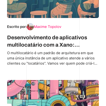
Escrito por:
Maxime Topolov
Desenvolvimento de aplicativos
multilocatário com a Xano:
Arquitetura e práticas
O multilocatário é um padrão de arquitetura em que
uma única instância de um aplicativo atende a vários
recomendadas
clientes ou "locatários". Vamos ver quem pode criá-lo
na Xano