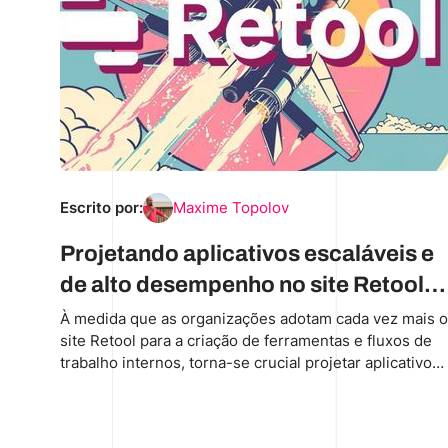
Escrito por:
Maxime Topolov
Projetando aplicativos escaláveis e
de alto desempenho no site Retool
para grandes organizações
À medida que as organizações adotam cada vez mais o
site Retool para a criação de ferramentas e fluxos de
trabalho internos, torna-se crucial projetar aplicativos
que possam ser escalonados de forma adequada e
manter o desempenho ideal sob alta simultaneidade
de usuários