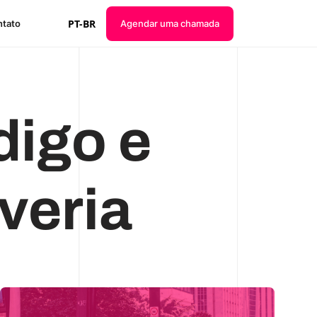
PT-BR
tato
Agendar uma chamada
digo e
veria