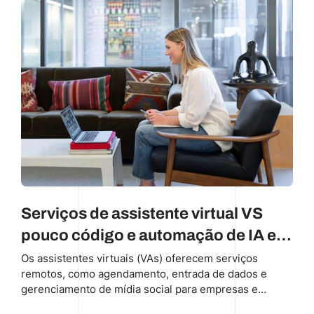
Serviços de assistente virtual VS
pouco código e automação de IA em
2023
Os assistentes virtuais (VAs) oferecem serviços
remotos, como agendamento, entrada de dados e
gerenciamento de mídia social para empresas e
indivíduos. A contratação de um assistente virtual