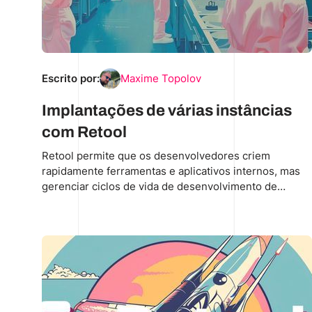
Escrito por:
Maxime Topolov
Implantações de várias instâncias
com Retool
Retool permite que os desenvolvedores criem
rapidamente ferramentas e aplicativos internos, mas
gerenciar ciclos de vida de desenvolvimento de
software (SDLC) complexos em vários ambientes pode
ser um desafio, especialmente para equipes maiores.