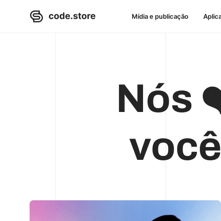
Mídia e publicação
Aplic
Nós ❤
você