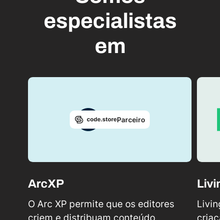
especialistas
em
Parceiro
ArcXP
Liv
O Arc XP permite que os editores
Livi
criem e distribuam conteúdo,
criaç