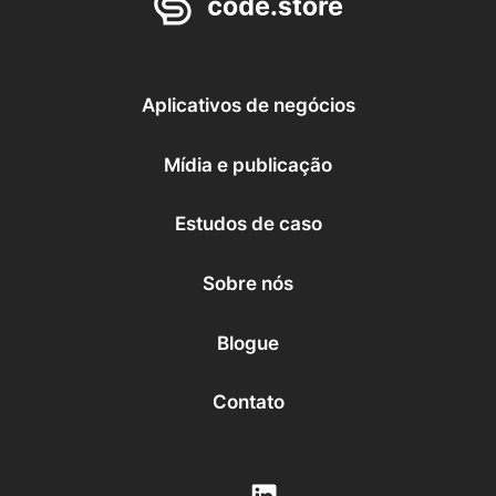
Migração de conteúdo
IA
Front-end
CMS
Sem cabeça
Backend
Pouco código
Aplicativos de negócios
IA de conversão
Educação
Aplicativos de negócios
Mídia e publicação
Assistência médica
Mídia e publicação
Serviços financeiros
Grandes empresas
Início
Estudos de caso
Sobre nós
Blogue
Contato