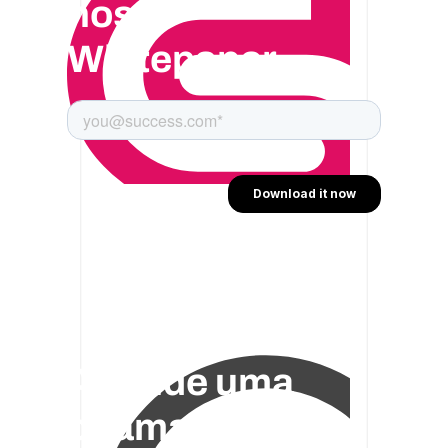
nosso
Whitepaper
Agende uma
chamada de