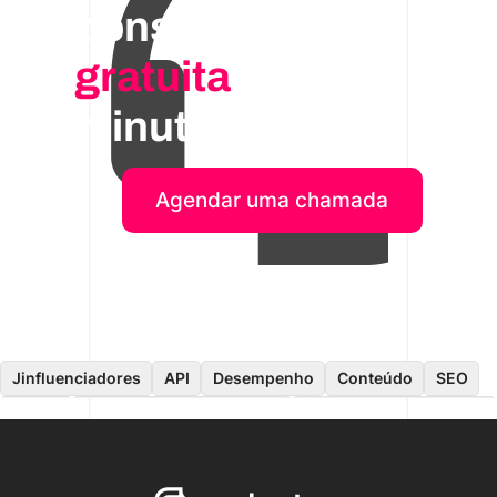
consultoria
gratuita
de 30
minutos
Agendar uma chamada
Jinfluenciadores
API
Desempenho
Conteúdo
SEO
Dados
Aplicativo do consumidor
Engenharia de software
On-premises
Desenvolvimento móvel
ERP
Comércio eletrônico
Recrutamento
Nuvem