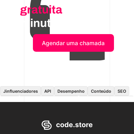
gratuita
de 30
minutos
Agendar uma chamada
Jinfluenciadores
API
Desempenho
Conteúdo
SEO
Dados
Aplicativo do consumidor
Engenharia de software
On-premises
Desenvolvimento móvel
ERP
Comércio eletrônico
Recrutamento
Nuvem
Migração de conteúdo
IA
Front-end
CMS