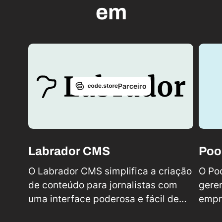
em
Parceiro
Labrador CMS
Poo
O Labrador CMS simplifica a criação
O Poo
de conteúdo para jornalistas com
gere
uma interface poderosa e fácil de
empre
usar. Essa plataforma baseada na
conve