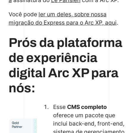
a
assinatura do
Le Parisien
com a Arc XP.
Você pode
ler um deles, sobre nossa
migração do Express para o Arc XP, aqui
.
Prós da plataforma
de experiência
digital Arc XP para
nós:
Esse
CMS completo
oferece um pacote que
inclui back-end, front-end,
sistema de gerenciamento