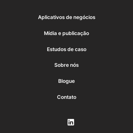
Sem cabeça
Backend
Pouco código
Aplicativos de negócios
IA de conversão
Educação
Aplicativos de negócios
Mídia e publicação
Assistência médica
Mídia e publicação
Serviços financeiros
Grandes empresas
Início
Estudos de caso
Sobre nós
Blogue
Contato