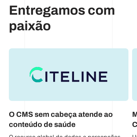
Entregamos com
paixão
O CMS sem cabeça atende ao
M
conteúdo de saúde
C
O recurso global de dados e percepções
U