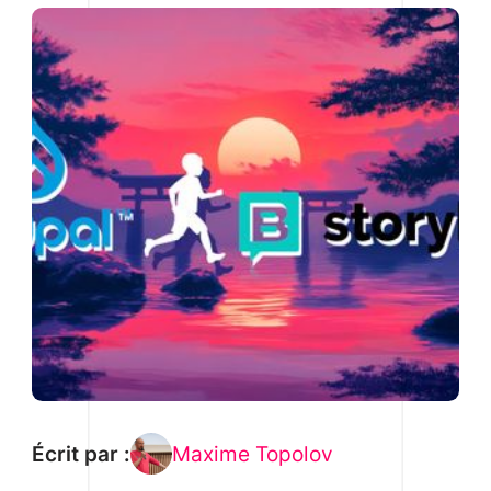
lucratives pour les fournisseurs de
solutions capables de relever les défis
commerciaux associés. Par exemple,
Stripe propose des outils adaptés pour
aider les entreprises à gérer efficacement
leurs modèles d’abonnement.
Écrit par :
Maxime Topolov