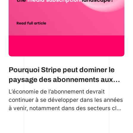
Pourquoi Stripe peut dominer le
paysage des abonnements aux
médias
L’économie de l’abonnement devrait
continuer à se développer dans les années
à venir, notamment dans des secteurs clés
tels que l’industrie des médias. Cette
expansion offre des opportunités