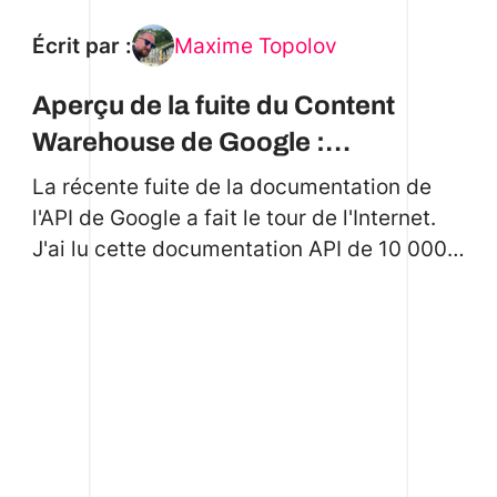
Écrit par :
Maxime Topolov
Aperçu de la fuite du Content
Warehouse de Google :
implications pour le
La récente fuite de la documentation de
référencement, les éditeurs et
l'API de Google a fait le tour de l'Internet.
J'ai lu cette documentation API de 10 000
l’avenir de la recherche
lignes et j'en ai extrait une série
d'informations pour les éditeurs et les
créateurs de contenu.