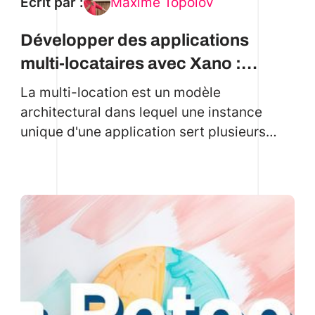
Écrit par :
Maxime Topolov
Développer des applications
multi-locataires avec Xano :
Architecture et bonnes pratiques
La multi-location est un modèle
architectural dans lequel une instance
unique d'une application sert plusieurs
clients ou « locataires ». Voyons qui va le
construire dans Xano