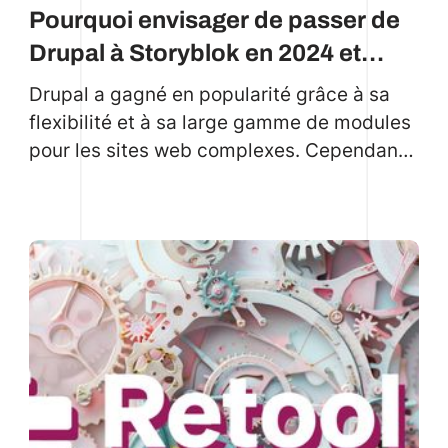
Pourquoi envisager de passer de
Drupal à Storyblok en 2024 et
comment réussir cette transition
Drupal a gagné en popularité grâce à sa
en douceur ?
flexibilité et à sa large gamme de modules
pour les sites web complexes. Cependant,
cette complexité et ses coûts de
maintenance élevés ont poussé de
nombreuses entreprises à se tourner vers
des CMS modernes comme Storyblok, qui
offrent des solutions plus simples et plus
évolutives.