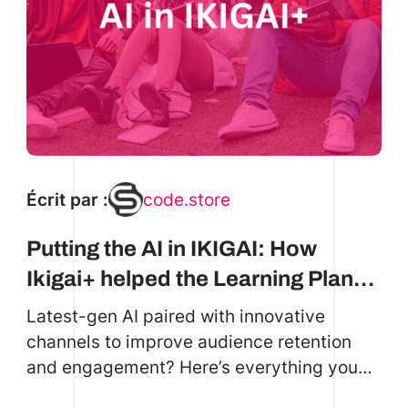
Écrit par :
code.store
Putting the AI in IKIGAI: How
Ikigai+ helped the Learning Planet
Institute reach and guide the
Latest-gen AI paired with innovative
youth.
channels to improve audience retention
and engagement? Here’s everything you
need to know and more.