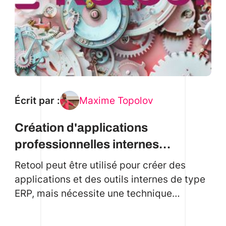
Écrit par :
Maxime Topolov
Création d'applications
professionnelles internes
avancées avec Retool
Retool peut être utilisé pour créer des
applications et des outils internes de type
ERP, mais nécessite une technique
avancée pour éviter les pièges les plus
courants. Voyons comment.