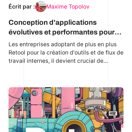
Écrit par :
Maxime Topolov
Conception d'applications
évolutives et performantes pour
les grandes organisations
Les entreprises adoptant de plus en plus
Retool pour la création d'outils et de flux de
travail internes, il devient crucial de
concevoir des applications capables
d'évoluer avec élégance et de maintenir
des performances optimales en cas de
forte concurrence entre les utilisateurs.