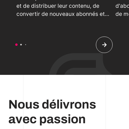
et de distribuer leur contenu, de
d'ab
convertir de nouveaux abonnés et
de mé
d’offrir des expériences client
visit
poussées, le tout sur une plateforme
payan
SaaS.
les m
d'ins
avan
Nous délivrons
avec passion