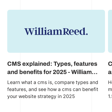
CMS explained: Types, features
C
and benefits for 2025 - William
a
Reed case study
Learn what a cms is, compare types and
H
features, and see how a cms can benefit
m
your website strategy in 2025
1
D