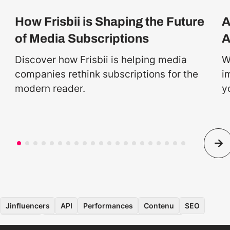
How Frisbii is Shaping the Future
A
of Media Subscriptions
A
Discover how Frisbii is helping media
W
companies rethink subscriptions for the
i
modern reader.
y
Jinfluencers
API
Performances
Contenu
SEO
Données
Application pour les consommateurs